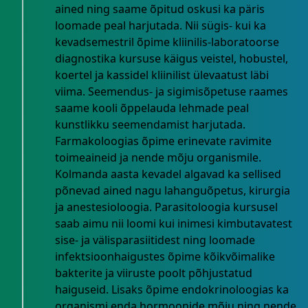
ained ning saame õpitud oskusi ka päris
loomade peal harjutada. Nii sügis- kui ka
kevadsemestril õpime kliinilis-laboratoorse
diagnostika kursuse käigus veistel, hobustel,
koertel ja kassidel kliinilist ülevaatust läbi
viima. Seemendus- ja sigimisõpetuse raames
saame kooli õppelauda lehmade peal
kunstlikku seemendamist harjutada.
Farmakoloogias õpime erinevate ravimite
toimeaineid ja nende mõju organismile.
Kolmanda aasta kevadel algavad ka sellised
põnevad ained nagu lahanguõpetus, kirurgia
ja anestesioloogia. Parasitoloogia kursusel
saab aimu nii loomi kui inimesi kimbutavatest
sise- ja välisparasiitidest ning loomade
infektsioonhaigustes õpime kõikvõimalike
bakterite ja viiruste poolt põhjustatud
haiguseid. Lisaks õpime endokrinoloogias ka
organismi enda hormoonide mõju ning nende