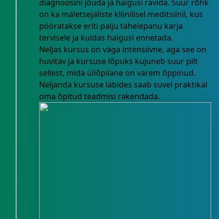
diagnoosini jõuda ja haigusi ravida. Suur rõhk
on ka mäletsejaliste kliinilisel meditsiinil, kus
pööratakse eriti palju tähelepanu karja
tervisele ja kuidas haigusi ennetada.
Neljas kursus on väga intensiivne, aga see on
huvitav ja kursuse lõpuks kujuneb suur pilt
sellest, mida üliõpilane on varem õppinud.
Neljanda kursuse läbides saab suvel praktikal
oma õpitud teadmisi rakendada.