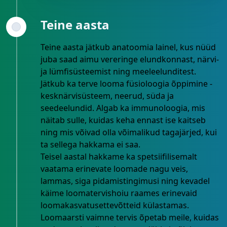
Teine aasta
Teine aasta jätkub anatoomia lainel, kus nüüd
juba saad aimu vereringe elundkonnast, närvi-
ja lümfisüsteemist ning meeleelunditest.
Jätkub ka terve looma füsioloogia õppimine -
kesknärvisüsteem, neerud, süda ja
seedeelundid. Algab ka immunoloogia, mis
näitab sulle, kuidas keha ennast ise kaitseb
ning mis võivad olla võimalikud tagajärjed, kui
ta sellega hakkama ei saa.
Teisel aastal hakkame ka spetsiifilisemalt
vaatama erinevate loomade nagu veis,
lammas, siga pidamistingimusi ning kevadel
käime loomatervishoiu raames erinevaid
loomakasvatusettevõtteid külastamas.
Loomaarsti vaimne tervis õpetab meile, kuidas