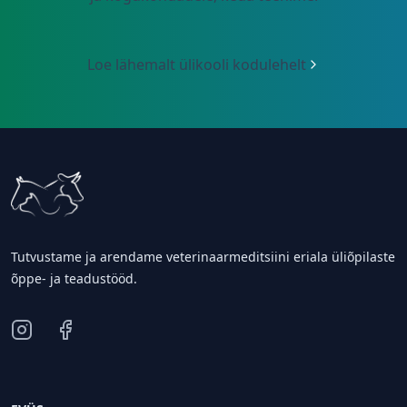
Loe lähemalt ülikooli kodulehelt
Footer
Tutvustame ja arendame veterinaarmeditsiini eriala üliõpilaste
õppe- ja teadustööd.
instagram
facebook