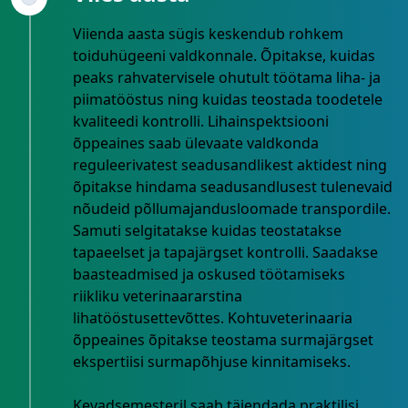
Viienda aasta sügis keskendub rohkem
toiduhügeeni valdkonnale. Õpitakse, kuidas
peaks rahvatervisele ohutult töötama liha- ja
piimatööstus ning kuidas teostada toodetele
kvaliteedi kontrolli. Lihainspektsiooni
õppeaines saab ülevaate valdkonda
reguleerivatest seadusandlikest aktidest ning
õpitakse hindama seadusandlusest tulenevaid
nõudeid põllumajandusloomade transpordile.
Samuti selgitatakse kuidas teostatakse
tapaeelset ja tapajärgset kontrolli. Saadakse
baasteadmised ja oskused töötamiseks
riikliku veterinaararstina
lihatööstusettevõttes. Kohtuveterinaaria
õppeaines õpitakse teostama surmajärgset
ekspertiisi surmapõhjuse kinnitamiseks.
Kevadsemesteril saab täiendada praktilisi