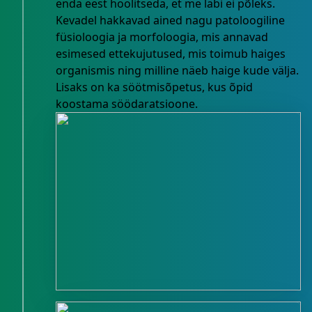
enda eest hoolitseda, et me läbi ei põleks.
Kevadel hakkavad ained nagu patoloogiline
füsioloogia ja morfoloogia, mis annavad
esimesed ettekujutused, mis toimub haiges
organismis ning milline näeb haige kude välja.
Lisaks on ka söötmisõpetus, kus õpid
koostama söödaratsioone.