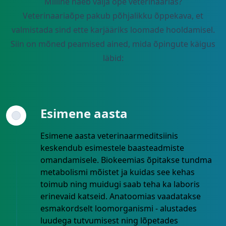
Milline näeb välja õpe veterinaarias?
Veterinaariaõpe pakub põhjalikku õppekava, et
valmistada sind ette karjääriks loomade hooldamisel.
Siin on mõned peamised ained, mida õpingute käigus
läbid:
Esimene aasta
Esimene aasta veterinaarmeditsiinis
keskendub esimestele baasteadmiste
omandamisele. Biokeemias õpitakse tundma
metabolismi mõistet ja kuidas see kehas
toimub ning muidugi saab teha ka laboris
erinevaid katseid. Anatoomias vaadatakse
esmakordselt loomorganismi - alustades
luudega tutvumisest ning lõpetades