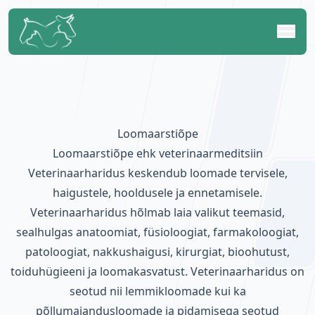
Loomaarstiõpe
Loomaarstiõpe ehk veterinaarmeditsiin
Veterinaarharidus keskendub loomade tervisele,
haigustele, hooldusele ja ennetamisele.
Veterinaarharidus hõlmab laia valikut teemasid,
sealhulgas anatoomiat, füsioloogiat, farmakoloogiat,
patoloogiat, nakkushaigusi, kirurgiat, bioohutust,
toiduhügieeni ja loomakasvatust. Veterinaarharidus on
seotud nii lemmikloomade kui ka
põllumajandusloomade ja pidamisega seotud