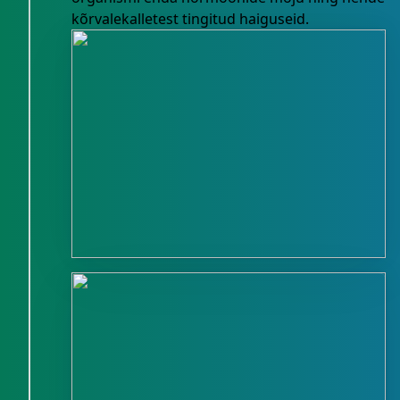
kõrvalekalletest tingitud haiguseid.