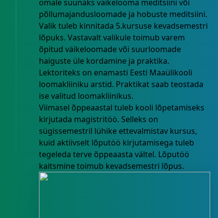
omale suunaks väikelooma meditsiini või
põllumajandusloomade ja hobuste meditsiini.
Valik tuleb kinnitada 5.kursuse kevadsemestri
lõpuks. Vastavalt valikule toimub varem
õpitud väikeloomade või suurloomade
haiguste üle kordamine ja praktika.
Lektoriteks on enamasti Eesti Maaülikooli
loomakliiniku arstid. Praktikat saab teostada
ise valitud loomakliinikus.
Viimasel õppeaastal tuleb kooli lõpetamiseks
kirjutada magistritöö. Selleks on
sügissemestril lühike ettevalmistav kursus,
kuid aktiivselt lõputöö kirjutamisega tuleb
tegeleda terve õppeaasta vältel. Lõputöö
kaitsmine toimub kevadsemestri lõpus.