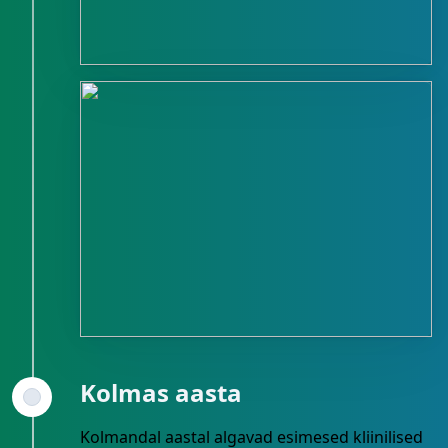
Kolmas aasta
Kolmandal aastal algavad esimesed kliinilised