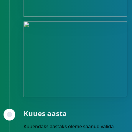
Kuues aasta
Kuuendaks aastaks oleme saanud valida