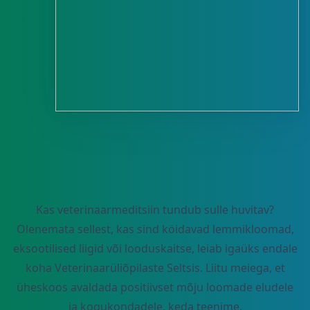
Kas veterinaarmeditsiin tundub sulle huvitav?
Olenemata sellest, kas sind köidavad lemmikloomad,
eksootilised liigid või looduskaitse, leiab igaüks endale
koha Veterinaarüliõpilaste Seltsis. Liitu meiega, et
üheskoos avaldada positiivset mõju loomade eludele
ja kogukondadele, keda teenime.